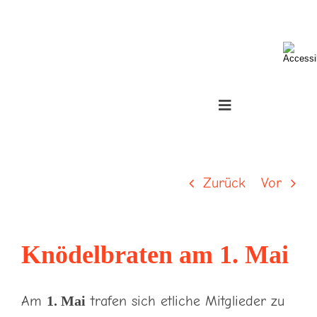
Skip
to
Toggle
content
Sliding
Bar
Toggle
Area
Navigation
Über uns
Zurück
Vor
Infos
Veranstaltungen
Knödelbraten am 1. Mai
Bildarchiv
Am
1. Mai
trafen sich etliche Mitglieder zu