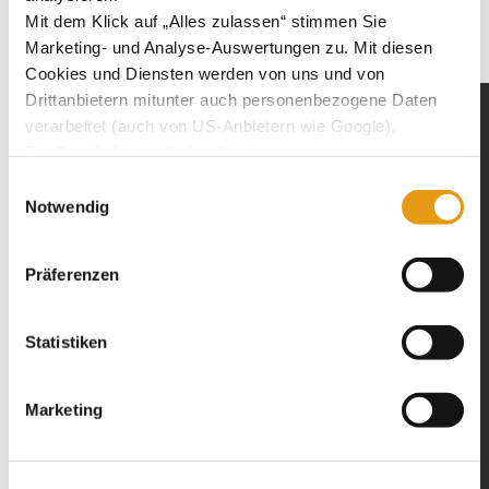
Jenny ist unsere Maikönigin und Cindy
Mit dem Klick auf „Alles zulassen“ stimmen Sie
unser Maikönig.
Marketing- und Analyse-Auswertungen zu. Mit diesen
Cookies und Diensten werden von uns und von
Drittanbietern mitunter auch personenbezogene Daten
verarbeitet (auch von US-Anbietern wie Google).
Die Details hierzu finden Sie in
unserer
Datenschutzerklärung.
Einwilligungsauswahl
Sie können Ihre jeweilige Einwilligung jederzeit durch
Notwendig
Klick auf das Consent-Widget links unten widerrufen.
Präferenzen
Statistiken
Marketing