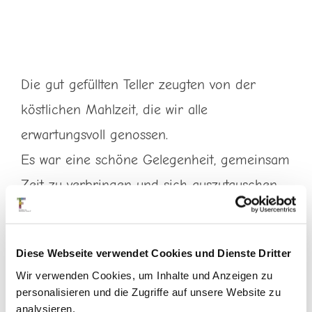
Die gut gefüllten Teller zeugten von der
köstlichen Mahlzeit, die wir alle
erwartungsvoll genossen.
Es war eine schöne Gelegenheit, gemeinsam
Zeit zu verbringen und sich auszutauschen.
Auch dieses Jahr wurden ein Maikönig und
seine Maikönigin gekrönt.
Diese Webseite verwendet Cookies und Dienste Dritter
TATATA!
Wir verwenden Cookies, um Inhalte und Anzeigen zu
personalisieren und die Zugriffe auf unsere Website zu
analysieren.