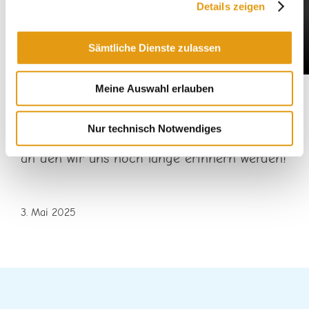
Details zeigen
Sämtliche Dienste zulassen
Meine Auswahl erlauben
Gratulation!
Nur technisch Notwendiges
Es war ein rundum gelungener Tag,
an den wir uns noch lange erinnern werden!
3. Mai 2025