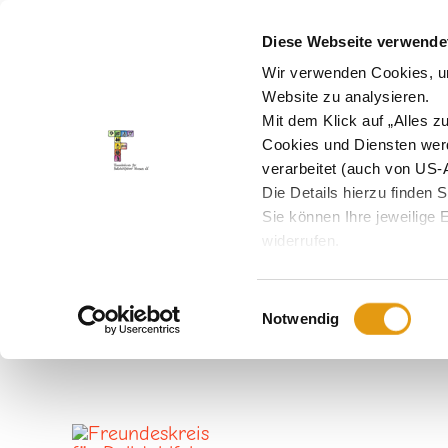
Diese Webseite verwendet
Wir verwenden Cookies, um
Website zu analysieren.
Mit dem Klick auf „Alles 
Cookies und Diensten wer
Toggle
verarbeitet (auch von US-
Sliding
Die Details hierzu finden 
Sie können Ihre jeweilige 
Bar
widerrufen.
Area
Einwilligungsauswahl
Notwendig
Skip
to
content