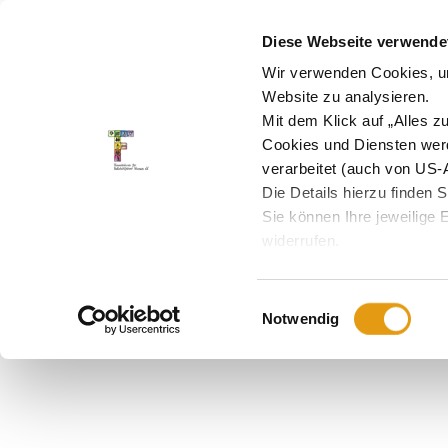
Diese Webseite verwendet
Toggle
Wir verwenden Cookies, um
Website zu analysieren.
Sliding
Mit dem Klick auf „Alles 
Bar
Cookies und Diensten wer
verarbeitet (auch von US-
Area
Die Details hierzu finden 
Sie können Ihre jeweilige 
widerrufen.
Einwilligungsauswahl
Notwendig
Skip
to
content