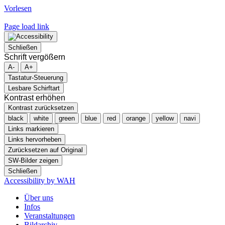
Sliding
Vorlesen
Bar
Area
Page load link
Schließen
Schrift vergößern
A-
A+
Tastatur-Steuerung
Lesbare Schirftart
Kontrast erhöhen
Kontrast zurücksetzen
black
white
green
blue
red
orange
yellow
navi
Links markieren
Links hervorheben
Zurücksetzen auf Original
SW-Bilder zeigen
Schließen
Accessibility by WAH
Über uns
Infos
Veranstaltungen
Bildarchiv