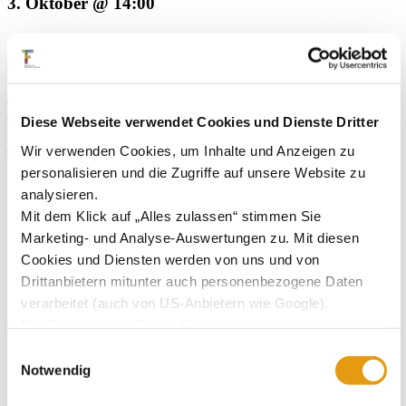
3. Oktober @ 14:00
🎉🍂
**Herbstfest **
🍂🎉
Wir laden zu unserem diesjährigen
Herbstfest
ein! 🍁✨ Wir feiern die
bunte Jahreszeit mit
köstlichem Essen
und guter Laune.
Diese Webseite verwendet Cookies und Dienste Dritter
Kommt vorbei, und genießt einen entspannten Nachmittag bei Musik
Wir verwenden Cookies, um Inhalte und Anzeigen zu
und netten Gesprächen. Wir freuen uns auf euch.
personalisieren und die Zugriffe auf unsere Website zu
analysieren.
Mit dem Klick auf „Alles zulassen“ stimmen Sie
Zum Kalender hinzufügen
Marketing- und Analyse-Auswertungen zu. Mit diesen
Cookies und Diensten werden von uns und von
Drittanbietern mitunter auch personenbezogene Daten
verarbeitet (auch von US-Anbietern wie Google).
Veranstaltung-Navigation
Die Details hierzu finden Sie in
unserer
Datenschutzerklärung.
Einwilligungsauswahl
Grillen
Halloween
Sie können Ihre jeweilige Einwilligung jederzeit durch
Notwendig
Klick auf das Consent-Widget links unten widerrufen.