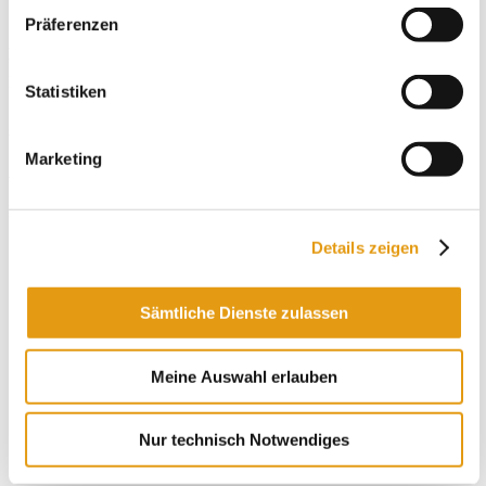
Präferenzen
Details
Veranstalter
Datum:
3. Oktober
Freundeskreis für
Statistiken
Zeit:
Rollstuhlfahrer Viersen e.V.
14:00
Veranstaltung-Tags:
Herbstfest
Marketing
Veranstaltungsort
Begegnungsstätte
Gladbacher Straße 60
Details zeigen
Viersen
,
41747
Google-Karte anzeigen
Sämtliche Dienste zulassen
Meine Auswahl erlauben
Nur technisch Notwendiges