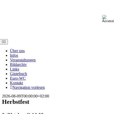
Skip
to
content
Toggle
Navigation
Über uns
Infos
Veranstaltungen
Bildarchiv
Links
Gästebuch
Euro-WC
Kontakt
Navigation vorlesen
2026-08-09T00:00:00+02:00
Herbstfest