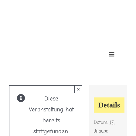
Skip
to
Toggle
content
Sliding
Bar
Area
Toggle
Navigation
Über uns
×
Infos
Diese
Details
Veranstaltung hat
Veranstaltungen
bereits
Datum:
17.
Bildarchiv
stattgefunden.
Januar