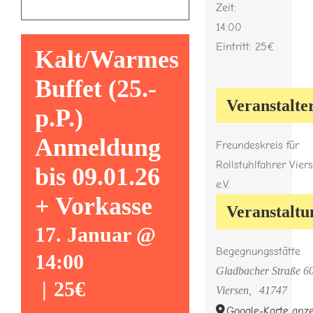
Zeit:
14:00
Links
Eintritt:
25€
Kalt/Warmes
Gästebuch
Buffet (25.-
Veranstalte
p.P.)
Euro-WC
Anmeldung
Freundeskreis für
Rollstuhlfahrer Vier
bis 09.01.26
Kontakt
e.V.
+ Vorkasse
Veranstaltu
Navigation vorlesen
17. Januar @
Begegnungsstätte
14:00
Gladbacher Straße 6
|
25€
Viersen
,
41747
Google-Karte anz