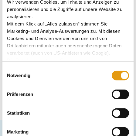
Wir verwenden Cookies, um Inhalte und Anzeigen zu
zu genießen.
personalisieren und die Zugriffe auf unsere Website zu
Wir freuen uns auf Euch!
analysieren.
Mit dem Klick auf „Alles zulassen“ stimmen Sie
Marketing- und Analyse-Auswertungen zu. Mit diesen
Cookies und Diensten werden von uns und von
Drittanbietern mitunter auch personenbezogene Daten
Zum Kalender hinzufügen
verarbeitet (auch von US-Anbietern wie Google).
Die Details hierzu finden Sie in
unserer
Datenschutzerklärung.
Einwilligungsauswahl
Sie können Ihre jeweilige Einwilligung jederzeit durch
Notwendig
Klick auf das Consent-Widget links unten widerrufen.
Weihnachtsurlaub
Angrillen
Präferenzen
Statistiken
Marketing