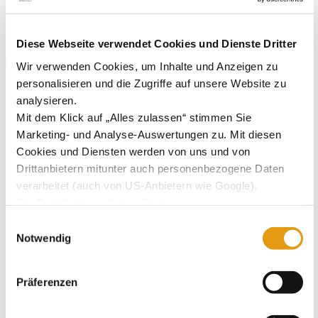
8. Februar 2024 @ 16:00
-
23:00
Diese Webseite verwendet Cookies und Dienste Dritter
Die Weiberfastnacht wird wieder bunt, laut und LUSTIG!!!!
Wir verwenden Cookies, um Inhalte und Anzeigen zu
personalisieren und die Zugriffe auf unsere Website zu
analysieren.
Mit dem Klick auf „Alles zulassen“ stimmen Sie
Zum Kalender hinzufügen
Marketing- und Analyse-Auswertungen zu. Mit diesen
Cookies und Diensten werden von uns und von
Drittanbietern mitunter auch personenbezogene Daten
verarbeitet (auch von US-Anbietern wie Google).
Veranstaltung-Navigation
Die Details hierzu finden Sie in
unserer
Datenschutzerklärung.
Einwilligungsauswahl
Neujahrsempfang
Fischessen – Voranmeldung bis 08.02.24 !
Sie können Ihre jeweilige Einwilligung jederzeit durch
Notwendig
Klick auf das Consent-Widget links unten widerrufen.
Präferenzen
Details