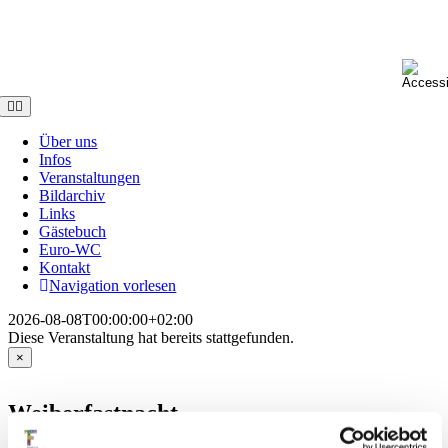
Skip
to
content
Toggle
Navigation
Über uns
Infos
Veranstaltungen
Bildarchiv
Links
Gästebuch
Euro-WC
Kontakt
Navigation vorlesen
2026-08-08T00:00:00+02:00
Diese Veranstaltung hat bereits stattgefunden.
×
Weiberfastnacht