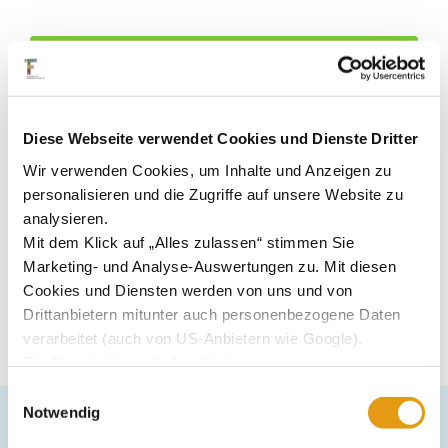
Gästebuch
Kalender abonnieren
Euro-WC
Kontakt
Diese Webseite verwendet Cookies und Dienste Dritter
Wir verwenden Cookies, um Inhalte und Anzeigen zu
personalisieren und die Zugriffe auf unsere Website zu
Navigation vorlesen
analysieren.
Mit dem Klick auf „Alles zulassen“ stimmen Sie
Marketing- und Analyse-Auswertungen zu. Mit diesen
Cookies und Diensten werden von uns und von
Drittanbietern mitunter auch personenbezogene Daten
verarbeitet (auch von US-Anbietern wie Google).
Die Details hierzu finden Sie in
unserer
Datenschutzerklärung.
Einwilligungsauswahl
Sie können Ihre jeweilige Einwilligung jederzeit durch
Notwendig
Klick auf das Consent-Widget links unten widerrufen.