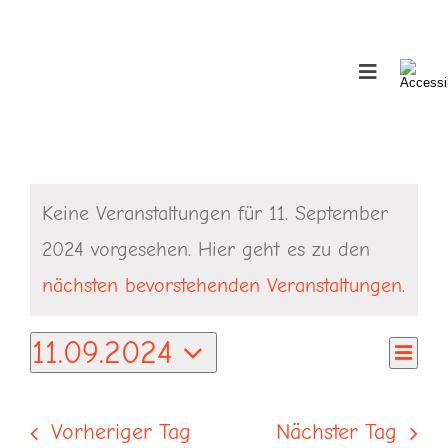
Skip
to
Toggle
Toggle
content
Sliding
Navigation
Über uns
Bar
Area
Veranstaltungen
Infos
Keine Veranstaltungen für 11. September
für
2024 vorgesehen. Hier geht es zu den
Veranstaltungen
Hinweis
11.
nächsten bevorstehenden Veranstaltungen
.
Bildarchiv
September
11.09.2024
Ver
Ans
Tag
2024
Datum
Ans
Links
Nav
wählen.
Nav
Vorheriger Tag
Nächster Tag